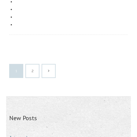
1
2
New Posts