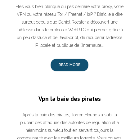
Êtes vous bien planqué ou pas derrière votre proxy, votre
VPN ou votre réseau Tor / Freenet / i2P ? Difficile à dire
surtout depuis que Daniel Roesler a découvert une
faiblesse dans le protocole WebRTC qui permet grâce à
un peu d’astuce et de JavaScript, de récupérer l’adresse
IP locale et publique de l’internaute.…
READ MORE
Vpn la baie des pirates
Après la baie des pirates, TorrentHounds a subi la
plupart des attaques des autorités de régulation et a
néanmoins survécu tout en servant toujours la
communauté avec les meilleurs torrents. Vous pouvez