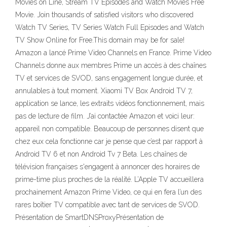
Movies on Line, Stream TV Episodes and Watch Movies Free
Movie. Join thousands of satisfied visitors who discovered
Watch TV Series, TV Series Watch Full Episodes and Watch
TV Show Online for Free.This domain may be for sale!
Amazon a lancé Prime Video Channels en France. Prime Video
Channels donne aux membres Prime un accès à des chaînes
TV et services de SVOD, sans engagement longue durée, et
annulables à tout moment. Xiaomi TV Box Android TV 7,
application se lance, les extraits vidéos fonctionnement, mais
pas de lecture de film. J’ai contactée Amazon et voici leur:
appareil non compatible. Beaucoup de personnes disent que
chez eux cela fonctionne car je pense que c’est par rapport à
Android TV 6 et non Android Tv 7 Beta. Les chaînes de
télévision françaises s'engagent à annoncer des horaires de
prime-time plus proches de la réalité. L’Apple TV accueillera
prochainement Amazon Prime Video, ce qui en fera l’un des
rares boîtier TV compatible avec tant de services de SVOD.
Présentation de SmartDNSProxyPrésentation de