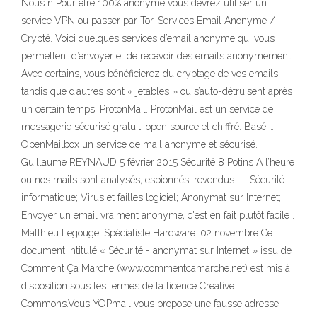
Nous n Pour être 100% anonyme vous devrez utiliser un
service VPN ou passer par Tor. Services Email Anonyme /
Crypté. Voici quelques services d’email anonyme qui vous
permettent d’envoyer et de recevoir des emails anonymement.
Avec certains, vous bénéficierez du cryptage de vos emails,
tandis que d’autres sont « jetables » ou s’auto-détruisent après
un certain temps. ProtonMail. ProtonMail est un service de
messagerie sécurisé gratuit, open source et chiffré. Basé …
OpenMailbox un service de mail anonyme et sécurisé.
Guillaume REYNAUD 5 février 2015 Sécurité 8 Potins A l’heure
ou nos mails sont analysés, espionnés, revendus , … Sécurité
informatique; Virus et failles logiciel; Anonymat sur Internet;
Envoyer un email vraiment anonyme, c'est en fait plutôt facile .
Matthieu Legouge. Spécialiste Hardware. 02 novembre Ce
document intitulé « Sécurité - anonymat sur Internet » issu de
Comment Ça Marche (www.commentcamarche.net) est mis à
disposition sous les termes de la licence Creative
Commons.Vous YOPmail vous propose une fausse adresse